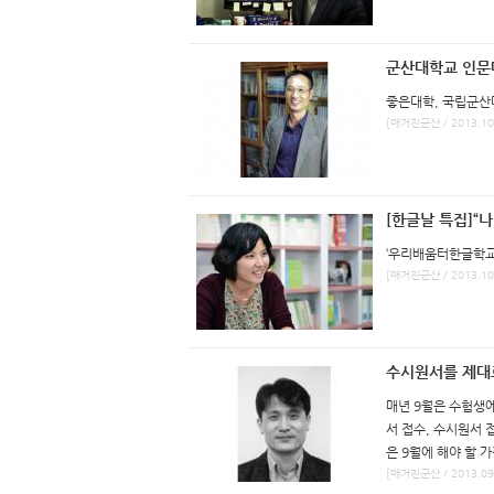
군산대학교 인문
좋은대학, 국립군산
[매거진군산 / 2013.10
[한글날 특집]“
‘우리배움터한글학교
[매거진군산 / 2013.10
수시원서를 제대로
매년 9월은 수험생에
서 접수, 수시원서 
은 9월에 해야 할 
[매거진군산 / 2013.09