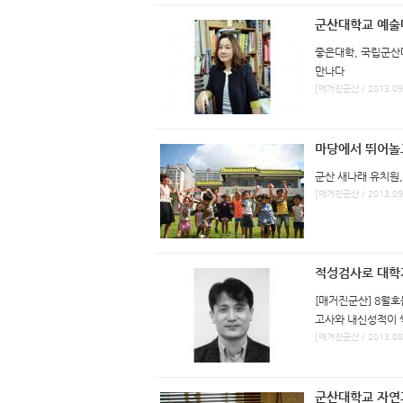
군산대학교 예술
좋은대학, 국립군산
만나다
[매거진군산 / 2013.09
마당에서 뛰어놀고
군산 새나래 유치원,
[매거진군산 / 2013.09
적성검사로 대학가
[매거진군산] 8월
고사와 내신성적이 
[매거진군산 / 2013.08
군산대학교 자연