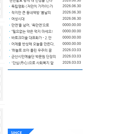
천연발효 빵에 내 인생을 건다
2026.06.30
2026.06.30
독립영화 《저만치 가까이》가
2026.06.30
작지만 큰 동네책방 ‘봄날의
2026.06.30
여성시대
0000.00.00
만연‘을 넘어, ‘육만연’으로
0000.00.00
“필요없는 약은 먹지 마세요!
0000.00.00
바로크미술 대표화가 - 2.안
0000.00.00
어제를 반성해 오늘을 만든다,
2026.03.03
‘하늘로 쏘아 올린 우주의 꿈
2026.03.03
군산시민예술단 박문원 단장의
2026.03.03
'단심(丹心)으로 사회복지 앞