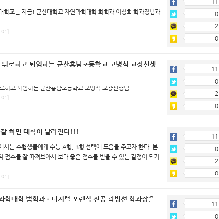
11
대학교는 지금! 군산대학교 자연과학대학 화학과 이상희 학과장님과
0
2
.01]
0
을 뒤로하고 퇴임하는 군산흥남초등학교 고병석 교장선생
11
0
뒤로하고 퇴임하는 군산흥남초등학교 고병석 교장선생님
2
.01]
0
 잘 하면 대학이 달라진다!!!
11
에서는 수험생들에게 수능 A형, B형 선택에 도움을 주고자 한다. 본
0
 점수를 잘 따져보아서 보다 좋은 점수를 받을 수 있는 결정이 되기
2
0
.01]
과학대학 법학과ㆍ디지털 포렌식 전공 곽병선 학과장을
11
0