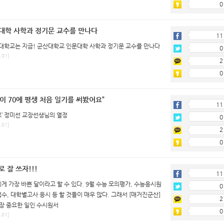
0
대학 사학과 정기문 교수를 만나다
11
대학교는 지금! 군산대학교 인문대학 사학과 정기문 교수를 만나다
0
.01]
2
0
나이 70에 평생 처음 일기를 써봤어요”
11
’ 정미선 교장선생님의 열정
0
.01]
2
0
 잘 쓰자!!!
11
게 가장 바쁜 달이라고 할 수 있다. 9월 수능 모의평가, 수능응시원
0
접수, 대학별고사 응시 등 할 것들이 매우 많다. 그래서 [매거진군산]
2
가장 중요한 일인 수시원서
0
.01]