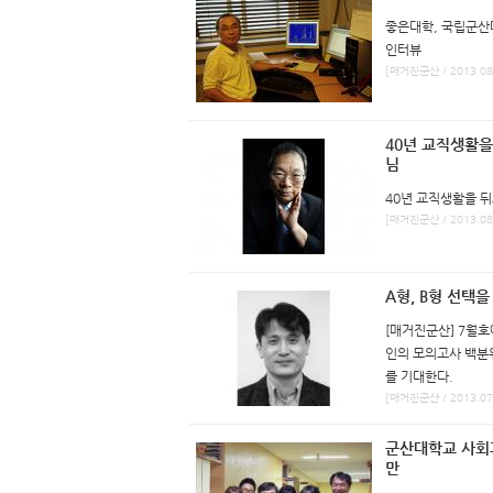
좋은대학, 국립군산
인터뷰
[매거진군산 / 2013.08
40년 교직생활
님
40년 교직생활을 
[매거진군산 / 2013.08
A형, B형 선택을
[매거진군산] 7월호
인의 모의고사 백분위
를 기대한다.
[매거진군산 / 2013.07
군산대학교 사회
만