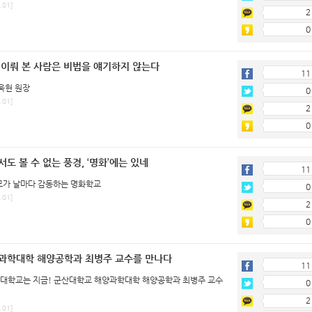
.01]
2
0
 이뤄 본 사람은 비법을 얘기하지 않는다
11
욱현 원장
0
.01]
2
0
도 볼 수 없는 풍경, ‘명화’에는 있네
11
부모가 날마다 감동하는 명화학교
0
.01]
2
0
과학대학 해양공학과 최병주 교수를 만나다
11
산대학교는 지금! 군산대학교 해양과학대학 해양공학과 최병주 교수
0
2
.01]