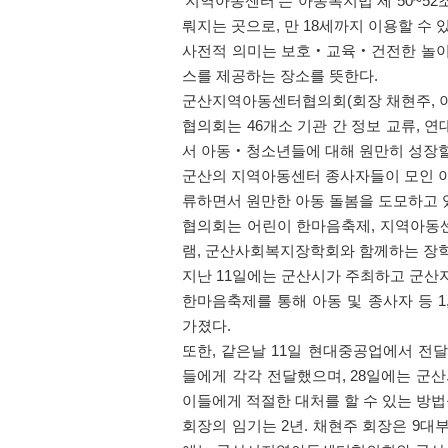
‘
지역아동센터
’
는 아동복지법 제
50~52
뤄지는 곳으로
,
만
18
세까지 이용할 수 
사전적 의미는 보호
‧
교육
‧
건전한 놀이
스를 제공하는 장소를 뜻한다
.
군산지역아동센터협의회
(
회장 채현주
,
협의회는
46
개소 기관 간 정보 교류
,
연
서 아동
‧
청소년들에 대해 원만히 성장할
군산의 지역아동센터 종사자들이 모인 이
류하면서 원만한 아동 돌봄을 도모하고 
협의회는 어린이 한마음축제
,
지역아동
램
,
군산사회복지장학회와 함께하는 장학
지난
11
일에는 군산시가 주최하고 군
한마음축제를 통해 아동 및 종사자 등
1
가졌다
.
또한
,
같은날
11
일 현대중공업에서 전
들에게 각각 전달했으며
, 28
일에는 군산
이들에게 적절한 대처를 할 수 있는 방
회장의 임기는
2
년
.
채현주 회장은
9
대