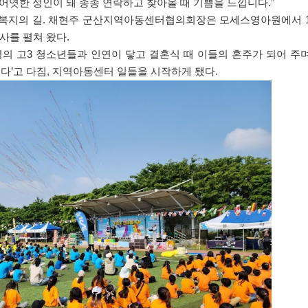
 어엿한 성인이 돼 종종 연락하고 찾아올 때 기쁨을 느낍니다
.”
복지의 길
.
채현주 군산지역아동센터협의회장은 모세스영아원에서
사를 펼쳐 왔다
.
명의 고
3
청소년들과 인연이 닿고 결혼식 때 이들의 혼주가 되어 주
싶다
’
고 다짐
,
지역아동센터 일들을 시작하게 됐다
.