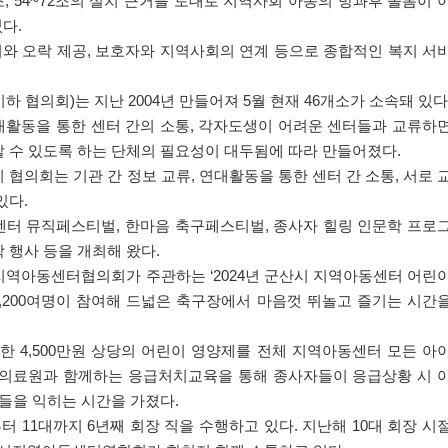
조
, 54~72
조의 설치 근거를 토대로 지역사회 아동의 방과후 돌봄이 
있다
.
와 오락 제공
,
보호자와 지역사회의 연계 등으로 종합적인 복지 서
이하 협의회
)
는 지난
2004
년 만들어져
5
월 현재
46
개소가 소속돼 있다
대활동을 통한 센터 간의 소통
,
각자도생이 어려운 센터들과 교류하
 수 있도록 하는 단체의 필요성이 대두됨에 따라 만들어졌다
.
 협의회는 기관 간 정보 교류
,
연대활동을 통한 센터 간 소통
,
서로 
있다
.
센터 뮤직페스티벌
,
한마음 축구페스티벌
,
종사자 힐링 인문학 프로
 행사 등을 개최해 왔다
.
산지역아동센터협의회가 주관하는
‘2024
년 군산시 지역아동센터 어린
,200
여명이 참여해 드넓은 축구장에서 마음껏 뛰놀고 즐기는 시간
달한
4,500
만원 상당의 어린이 영양제를 전체 지역아동센터 모든 아
의료원과 함께하는 응급처치교육을 통해 종사자들이 응급상황 시 
법들을 익히는 시간을 가졌다
.
부터
11
대까지
6
년째 회장 직을 수행하고 있다
.
지난해
10
대 회장 시