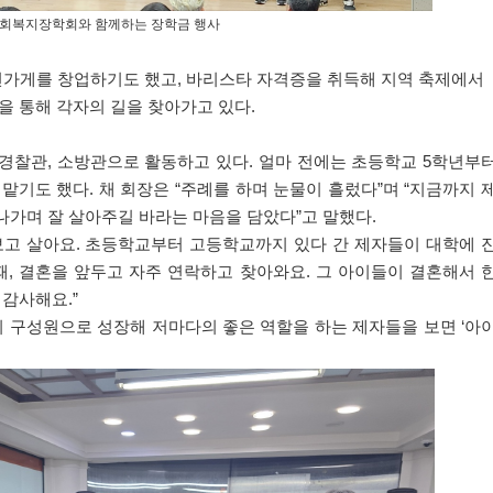
회복지장학회와 함께하는 장학금 행사
면가게를 창업하기도 했고
,
바리스타 자격증을 취득해 지역 축제에서
을 통해 각자의 길을 찾아가고 있다
.
 경찰관
,
소방관으로 활동하고 있다
.
얼마 전에는 초등학교
5
학년부
 맡기도 했다
.
채 회장은
“
주례를 하며 눈물이 흘렀다
”
며
“
지금까지 
나가며 잘 살아주길 바라는 마음을 담았다
”
고 말했다
.
보고 살아요
.
초등학교부터 고등학교까지 있다 간 제자들이 대학에 
때
,
결혼을 앞두고 자주 연락하고 찾아와요
.
그 아이들이 결혼해서 
말 감사해요
.”
회 구성원으로 성장해 저마다의 좋은 역할을 하는 제자들을 보면
‘
아