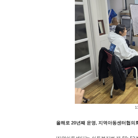
1
올해로
20
년째 운영
,
지역아동센터협의