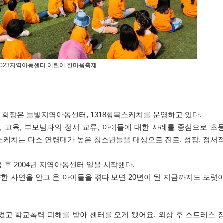
2023지역아동센터 어린이 한마음축제
주 회장은 늘빛지역아동센터
, 1318
행복스케치를 운영하고 있다
.
이
,
교육
,
부모님과의 정서 교류
,
아이들에 대한 사례를 중심으로 초
스케치는 다소 연령대가 높은 청소년들을 대상으로 진로
,
성장
,
정서
공 후
2004
년 지역아동센터 일을 시작했다
.
한 사연을 안고 온 아이들을 겪다 보면
20
년이 된 지금까지도 또렷
었고 학교폭력 피해를 받아 센터를 오게 됐어요
.
외상 후 스트레스 